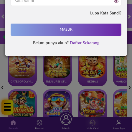
Lupa Kata Sandi?
HOT GAMES
SLOTS
LIVE CASINO
RACE
TOGEL
OL
Game Populer
Belum punya akun?
Daftar Sekarang
GATES OF OLYMPUS POP
TREASURES OF AZTEC
NEZHA 2
Tap Me !
WUKONG - BLACK SCATTER
DJ BOOM BOOM
POKER WIN
Beranda
Promosi
Masuk
Hub. Kami
Akun Saya