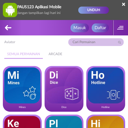
×
PAUS123 Aplikasi Mobile
UNDUH
Jangan tampilkan lagi hari ini
Masuk
Daftar
Aviator
SEMUA PERMAINAN
ARCADE
Mines
Dice
Hotline