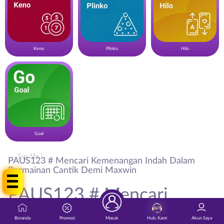
Keno
Plinko
Hilo
Goal
Tap Me !
PAUS123 # Mencari Kemenangan Indah Dalam
Permainan Cantik Demi Maxwin
PAUS123 # Mencari
Kemenangan Indah Dalam
Beranda
Promosi
Masuk
Hub. Kami
Akun Saya