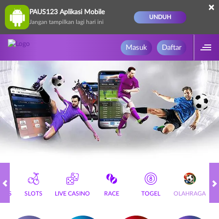
×
PAUS123 Aplikasi Mobile
UNDUH
Jangan tampilkan lagi hari ini
Masuk
Daftar
MES
SLOTS
LIVE CASINO
RACE
TOGEL
OLAHRAGA
CR