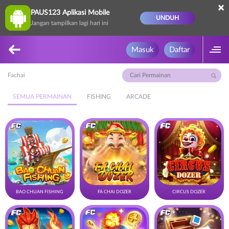
×
PAUS123 Aplikasi Mobile
UNDUH
Jangan tampilkan lagi hari ini
Masuk
Daftar
Fachai
SEMUA PERMAINAN
FISHING
ARCADE
BAO CHUAN FISHING
FA CHAI DOZER
CIRCUS DOZER