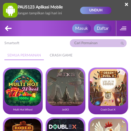
×
PAUS123 Aplikasi Mobile
UNDUH
Jangan tampilkan lagi hari ini
Masuk
Daftar
Smartsoft
SEMUA PERMAINAN
CRASH GAME
Multi Hot Wheel
JetX3
Crash Duel X