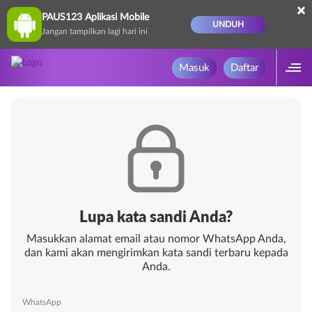
×
PAUS123 Aplikasi Mobile
UNDUH
Jangan tampilkan lagi hari ini
Masuk
Daftar
Lupa kata sandi Anda?
Masukkan alamat email atau nomor WhatsApp Anda,
dan kami akan mengirimkan kata sandi terbaru kepada
Anda.
WhatsApp