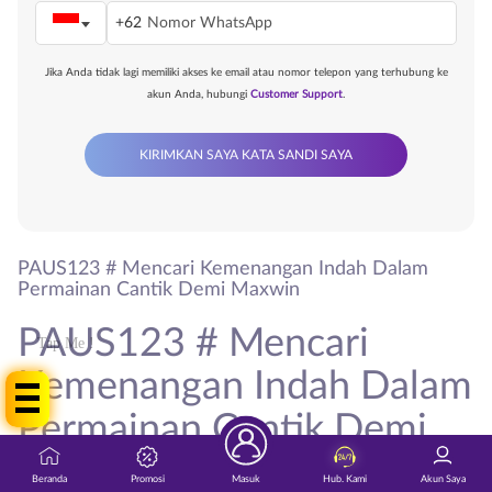
+62
Jika Anda tidak lagi memiliki akses ke email atau nomor telepon yang terhubung ke
akun Anda, hubungi
Customer Support
.
PAUS123 # Mencari Kemenangan Indah Dalam
Permainan Cantik Demi Maxwin
PAUS123 # Mencari
Tap Me !
Kemenangan Indah Dalam
Permainan Cantik Demi
Maxwin
Beranda
Promosi
Masuk
Hub. Kami
Akun Saya