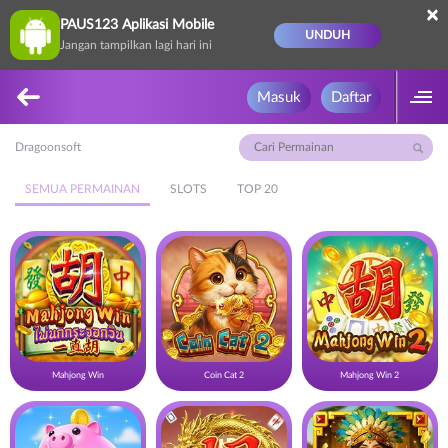
×
PAUS123 Aplikasi Mobile
UNDUH
Jangan tampilkan lagi hari ini
Masuk
Daftar
Dragoonsoft
SEMUA PERMAINAN
SLOTS
TOP 20
Mahjong Win
Coin Cat 2
Mahjong Win 2