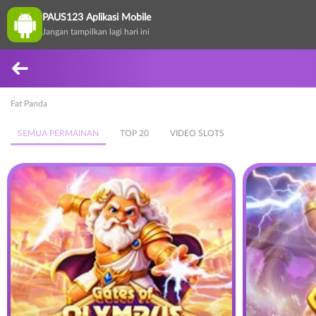
PAUS123 Aplikasi Mobile
Jangan tampilkan lagi hari ini
Fat Panda
SEMUA PERMAINAN
TOP 20
VIDEO SLOTS