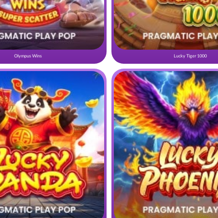
Olympus Wins
Lucky Tiger 1000