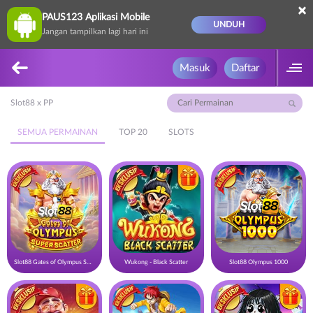
×
PAUS123 Aplikasi Mobile
UNDUH
Jangan tampilkan lagi hari ini
Masuk
Daftar
Slot88 x PP
SEMUA PERMAINAN
TOP 20
SLOTS
Slot88 Gates of Olympus Super Scatter
Wukong - Black Scatter
Slot88 Olympus 1000