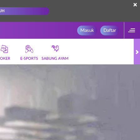
×
UH
Masuk
Daftar
POKER
E-SPORTS
SABUNG AYAM