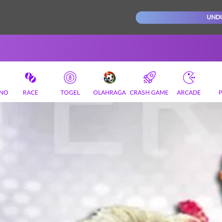
UND
INO
RACE
TOGEL
OLAHRAGA
CRASH GAME
ARCADE