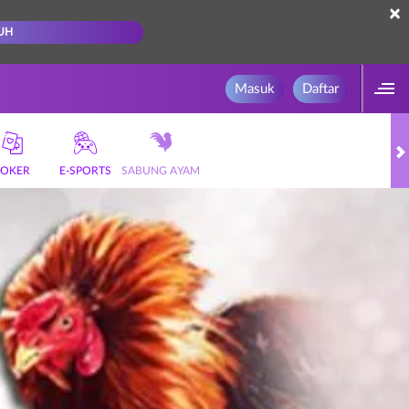
×
UH
Masuk
Daftar
POKER
E-SPORTS
SABUNG AYAM