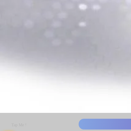
Tap Me !