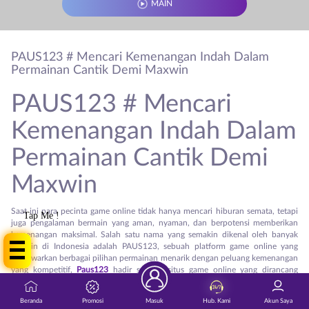
MAIN
PAUS123 # Mencari Kemenangan Indah Dalam
Permainan Cantik Demi Maxwin
PAUS123 # Mencari
Kemenangan Indah Dalam
Permainan Cantik Demi
Maxwin
Saat ini para pecinta game online tidak hanya mencari hiburan semata, tetapi
Tap Me !
juga pengalaman bermain yang aman, nyaman, dan berpotensi memberikan
kemenangan maksimal. Salah satu nama yang semakin dikenal oleh banyak
pemain di Indonesia adalah PAUS123, sebuah platform game online yang
menawarkan berbagai pilihan permainan menarik dengan peluang kemenangan
yang kompetitif,
Paus123
hadir sebagai situs game online yang dirancang
untuk memenuhi kebutuhan para pemain modern. Dengan tampilan
antarmuka yang responsif, sistem transaksi yang cepat, serta dukungan
Beranda
Promosi
Masuk
Hub. Kami
Akun Saya
customer service 24 jam, PAUS123 menjadi salah satu pilihan favorit bagi