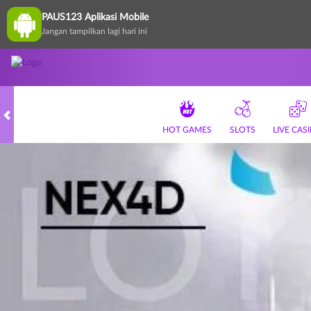
PAUS123 Aplikasi Mobile
Jangan tampilkan lagi hari ini
HOT GAMES
SLOTS
LIVE CAS