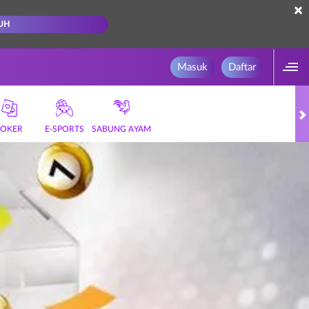
×
UH
Masuk
Daftar
POKER
E-SPORTS
SABUNG AYAM