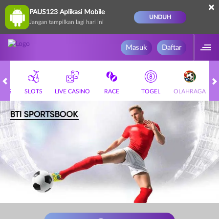
×
PAUS123 Aplikasi Mobile
UNDUH
Jangan tampilkan lagi hari ini
Masuk
Daftar
MES
SLOTS
LIVE CASINO
RACE
TOGEL
OLAHRAGA
CR