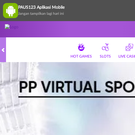
PAUS123 Aplikasi Mobile
Jangan tampilkan lagi hari ini
HOT GAMES
SLOTS
LIVE CAS