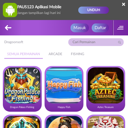
×
PAUS123 Aplikasi Mobile
UNDUH
Jangan tampilkan lagi hari ini
Masuk
Daftar
Dragoonsoft
SEMUA PERMAINAN
ARCADE
FISHING
Dragon Palace Fishing
Happy Fish
Aztec Treasure