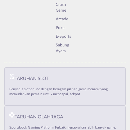
Crash
Game
Arcade
Poker
E-Sports
Sabung
Ayam
TARUHAN SLOT
Penyedia slot online dengan beragam pilihan game menarik yang
memudahkan pemain untuk mencapai jackpot
TARUHAN OLAHRAGA
Sportsbook Gaming Platform Terbaik menawarkan lebih banyak game,