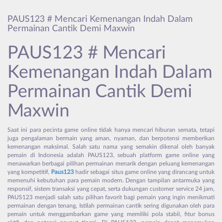
PAUS123 # Mencari Kemenangan Indah Dalam
Permainan Cantik Demi Maxwin
PAUS123 # Mencari
Kemenangan Indah Dalam
Permainan Cantik Demi
Maxwin
Saat ini para pecinta game online tidak hanya mencari hiburan semata, tetapi
juga pengalaman bermain yang aman, nyaman, dan berpotensi memberikan
kemenangan maksimal. Salah satu nama yang semakin dikenal oleh banyak
pemain di Indonesia adalah PAUS123, sebuah platform game online yang
menawarkan berbagai pilihan permainan menarik dengan peluang kemenangan
yang kompetitif,
Paus123
hadir sebagai situs game online yang dirancang untuk
memenuhi kebutuhan para pemain modern. Dengan tampilan antarmuka yang
responsif, sistem transaksi yang cepat, serta dukungan customer service 24 jam,
PAUS123 menjadi salah satu pilihan favorit bagi pemain yang ingin menikmati
permainan dengan tenang, Istilah permainan cantik sering digunakan oleh para
pemain untuk menggambarkan game yang memiliki pola stabil, fitur bonus