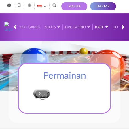
MASUK
DAFTAR
HOT GAMES
SLOTS
LIVE CASINO
RACE
TOGEL
Permainan
i