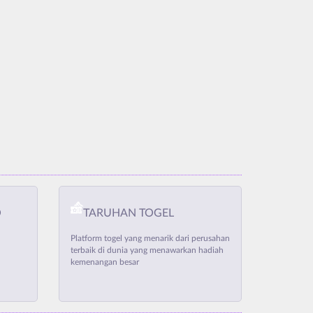
O
TARUHAN TOGEL
Platform togel yang menarik dari perusahan
terbaik di dunia yang menawarkan hadiah
kemenangan besar