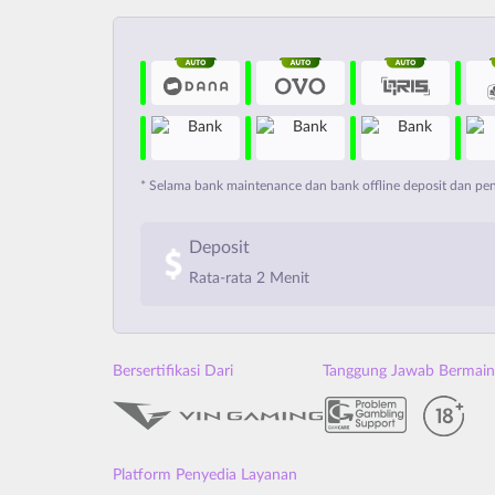
* Selama bank maintenance dan bank offline deposit dan pen
Deposit
Rata-rata 2 Menit
Bersertifikasi Dari
Tanggung Jawab Bermain
Platform Penyedia Layanan