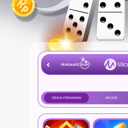
SEMUA PERMAINAN
ARCADE