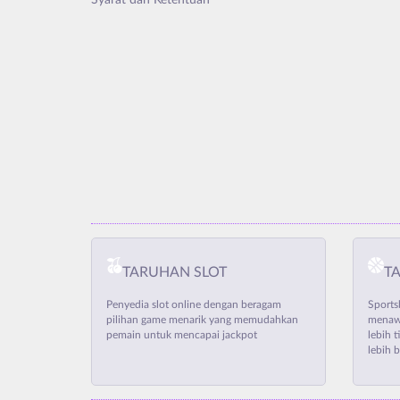
TARUHAN SLOT
T
Penyedia slot online dengan beragam
Sports
pilihan game menarik yang memudahkan
menawa
pemain untuk mencapai jackpot
lebih 
lebih 