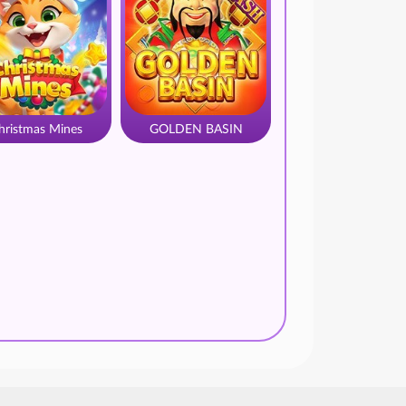
hristmas Mines
GOLDEN BASIN