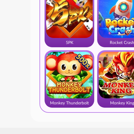
5PK
Rocket Cras
Monkey Thunderbolt
Monkey Kin