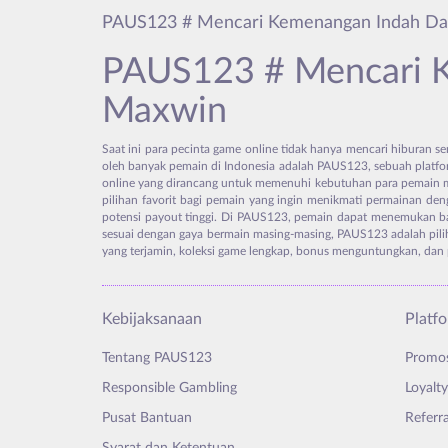
PAUS123 # Mencari Kemenangan Indah Da
PAUS123 # Mencari K
Maxwin
Saat ini para pecinta game online tidak hanya mencari hiburan
oleh banyak pemain di Indonesia adalah PAUS123, sebuah platf
online yang dirancang untuk memenuhi kebutuhan para pemain mo
pilihan favorit bagi pemain yang ingin menikmati permainan den
potensi payout tinggi. Di PAUS123, pemain dapat menemukan ba
sesuai dengan gaya bermain masing-masing, PAUS123 adalah pil
yang terjamin, koleksi game lengkap, bonus menguntungkan, dan
Kebijaksanaan
Platf
Tentang PAUS123
Promos
Responsible Gambling
Loyalty
Pusat Bantuan
Referra
Syarat dan Ketentuan