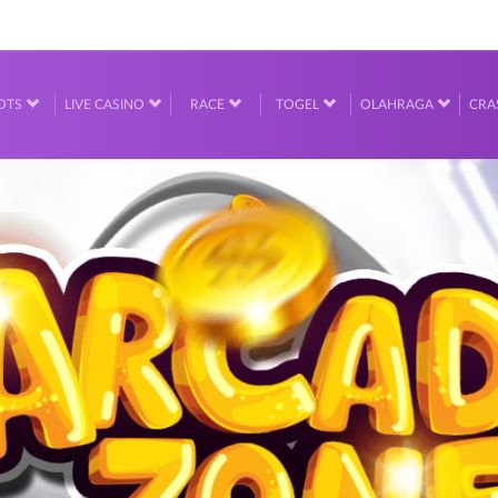
OTS
LIVE CASINO
RACE
TOGEL
OLAHRAGA
CRA