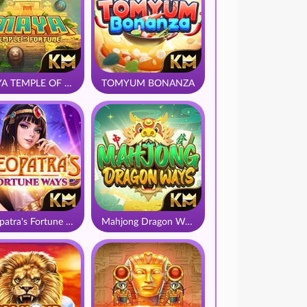
MAYA TEMPLE OF FORTUNE
TOMYUM BONANZA
Cleopatra's Fortune Ways
Mahjong Dragon Ways