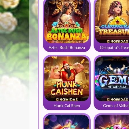
Aztec Rush Bonanza
Cleopatra's Trea
Hunk Cai Shen
Gems of Valhal