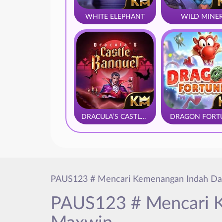
WHITE ELEPHANT
WILD MINE
DRACULA’S CASTLE BANQUET
DRAGON FORT
PAUS123 # Mencari Kemenangan Indah Da
PAUS123 # Mencari K