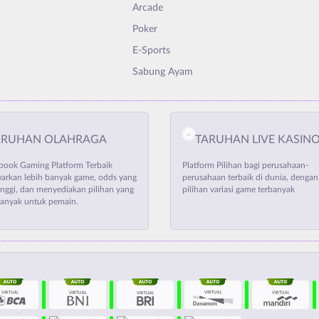
Arcade
Poker
E-Sports
Sabung Ayam
ARUHAN OLAHRAGA
TARUHAN LIVE KASIN
book Gaming Platform Terbaik
Platform Pilihan bagi perusahaan-
rkan lebih banyak game, odds yang
perusahaan terbaik di dunia, dengan
tinggi, dan menyediakan pilihan yang
pilihan variasi game terbanyak
banyak untuk pemain.