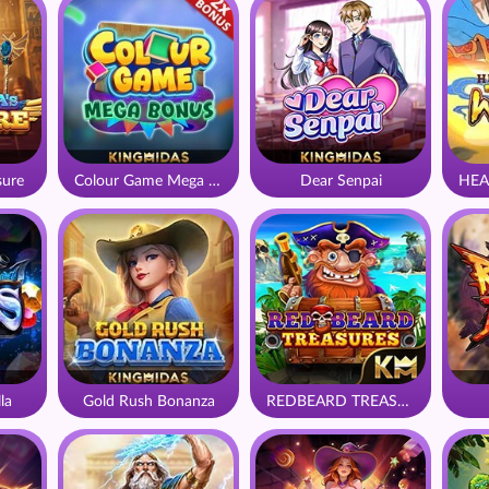
sure
Colour Game Mega Bonus
Dear Senpai
la
Gold Rush Bonanza
REDBEARD TREASURE