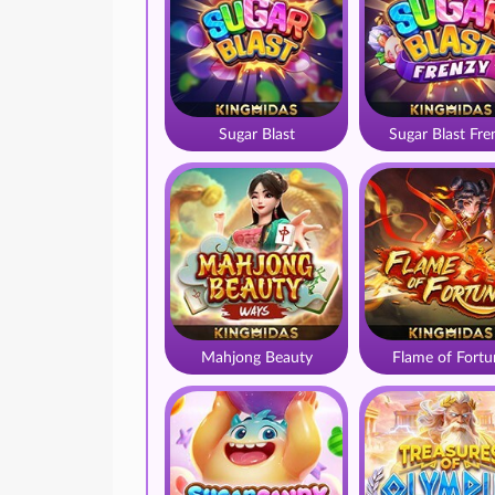
Sugar Blast
Sugar Blast Fre
Mahjong Beauty
Flame of Fortu