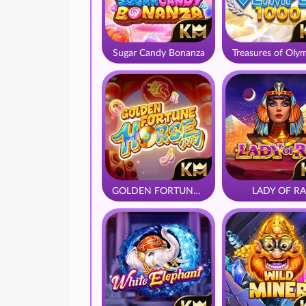
Sugar Candy Bonanza
GOLDEN FORTUNE HORSE
LADY OF RA