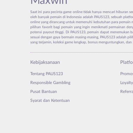
Maxwin
Saat ini para pecinta game online tidak hanya mencari hiburan
oleh banyak pemain di Indonesia adalah PAUS123, sebuah platf
online yang dirancang untuk memenuhi kebutuhan para pemain mo
pilihan favorit bagi pemain yang ingin menikmati permainan den
potensi payout tinggi. Di PAUS123, pemain dapat menemukan ba
sesuai dengan gaya bermain masing-masing, PAUS123 adalah pil
yang terjamin, koleksi game lengkap, bonus menguntungkan, dan
Kebijaksanaan
Platf
Tentang PAUS123
Promos
Responsible Gambling
Loyalty
Pusat Bantuan
Referra
Syarat dan Ketentuan