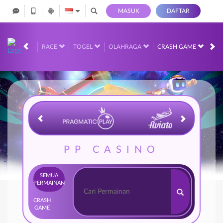
MASUK
DAFTAR
VE CASINO
RACE
TOGEL
OLAHRAGA
CRASH GAME
AR
PP CASINO
SEMUA
PERMAINAN
CRASH
GAME