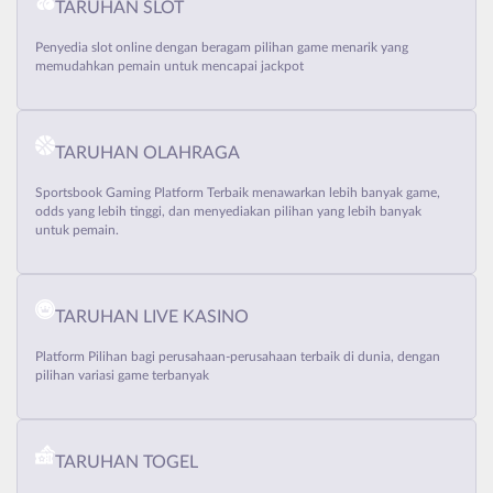
TARUHAN SLOT
Penyedia slot online dengan beragam pilihan game menarik yang
memudahkan pemain untuk mencapai jackpot
TARUHAN OLAHRAGA
Sportsbook Gaming Platform Terbaik menawarkan lebih banyak game,
odds yang lebih tinggi, dan menyediakan pilihan yang lebih banyak
untuk pemain.
TARUHAN LIVE KASINO
Platform Pilihan bagi perusahaan-perusahaan terbaik di dunia, dengan
pilihan variasi game terbanyak
TARUHAN TOGEL