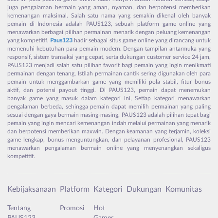
juga pengalaman bermain yang aman, nyaman, dan berpotensi memberikan
kemenangan maksimal. Salah satu nama yang semakin dikenal oleh banyak
pemain di Indonesia adalah PAUS123, sebuah platform game online yang
menawarkan berbagai pilihan permainan menarik dengan peluang kemenangan
yang kompetitif,
Paus123
hadir sebagai situs game online yang dirancang untuk
memenuhi kebutuhan para pemain modern. Dengan tampilan antarmuka yang
responsif, sistem transaksi yang cepat, serta dukungan customer service 24 jam,
PAUS123 menjadi salah satu pilihan favorit bagi pemain yang ingin menikmati
permainan dengan tenang, Istilah permainan cantik sering digunakan oleh para
pemain untuk menggambarkan game yang memiliki pola stabil, fitur bonus
aktif, dan potensi payout tinggi. Di PAUS123, pemain dapat menemukan
banyak game yang masuk dalam kategori ini, Setiap kategori menawarkan
pengalaman berbeda, sehingga pemain dapat memilih permainan yang paling
sesuai dengan gaya bermain masing-masing, PAUS123 adalah pilihan tepat bagi
pemain yang ingin mencari kemenangan indah melalui permainan yang menarik
dan berpotensi memberikan maxwin. Dengan keamanan yang terjamin, koleksi
game lengkap, bonus menguntungkan, dan pelayanan profesional, PAUS123
menawarkan pengalaman bermain online yang menyenangkan sekaligus
kompetitif.
Kebijaksanaan
Platform
Kategori
Dukungan
Komunitas
Tentang
Promosi
Hot