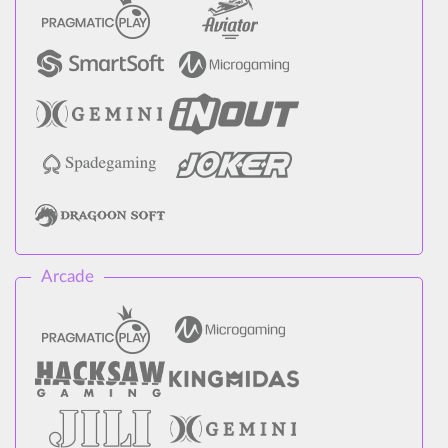
Arcade