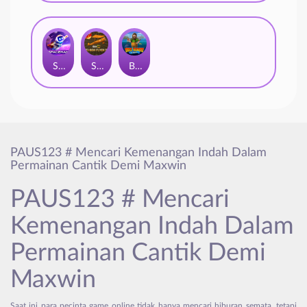
Spaceman
Slot88 High Flyer
Big Bass Crash
PAUS123 # Mencari Kemenangan Indah Dalam
Permainan Cantik Demi Maxwin
PAUS123 # Mencari
Kemenangan Indah Dalam
Permainan Cantik Demi
Maxwin
Saat ini para pecinta game online tidak hanya mencari hiburan semata, tetapi