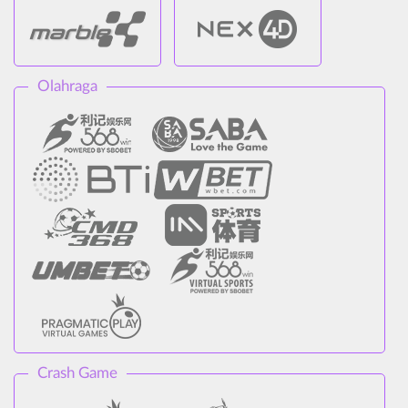
Olahraga
Crash Game