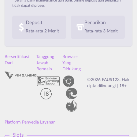
* Selama bank maintenance dan bank offline deposit dan penarikan
tidak dapat diproses
Deposit
Penarikan
Rata-rata 2 Menit
Rata-rata 3 Menit
Bersertifikasi
Tanggung
Browser
Dari
Jawab
Yang
Bermain
Didukung
©2026 PAUS123. Hak
cipta dilindungi | 18+
Platform Penyedia Layanan
Slots