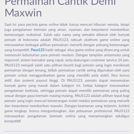
Permainan Cantik Demi
Maxwin
Saat ini para pecinta game online tidak hanya mencari hiburan semata, tetapi
juga pengalaman bermain yang aman, nyaman, dan berpotensi memberikan
kemenangan maksimal. Salah satu nama yang semakin dikenal oleh banyak
pemain di Indonesia adalah PAUS123, sebuah platform game online yang
menawarkan berbagai pilihan permainan menarik dengan peluang kemenangan
yang kompetitif,
Paus123
hadir sebagai situs game online yang dirancang untuk
memenuhi kebutuhan para pemain modern. Dengan tampilan antarmuka yang
responsif, sistem transaksi yang cepat, serta dukungan customer service 24 jam,
PAUS123 menjadi salah satu pilihan favorit bagi pemain yang ingin menikmati
permainan dengan tenang, Istilah permainan cantik sering digunakan oleh para
pemain untuk menggambarkan game yang memiliki pola stabil, fitur bonus
aktif, dan potensi payout tinggi. Di PAUS123, pemain dapat menemukan
banyak game yang masuk dalam kategori ini, Setiap kategori menawarkan
pengalaman berbeda, sehingga pemain dapat memilih permainan yang paling
sesuai dengan gaya bermain masing-masing, PAUS123 adalah pilihan tepat bagi
pemain yang ingin mencari kemenangan indah melalui permainan yang menarik
dan berpotensi memberikan maxwin. Dengan keamanan yang terjamin, koleksi
game lengkap, bonus menguntungkan, dan pelayanan profesional, PAUS123
menawarkan pengalaman bermain online yang menyenangkan sekaligus
kompetitif.