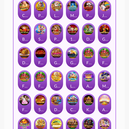
Christmas Tree of Wonders
Pharaoh Gates
Lucky Horse
Mayan Gems
Ping Pong Panda
Juicy Market
Baby Cai Shen
Sugar Party
Princess Wang
168 Fortunes
Double Fortune
Golden Chicken
Dragon Gold
FaFaFa
Golden Monkey
Golden Whale
Fiery Sevens Hot 5
Fiery Sevens Hot 20
Fiery Sevens Hot 50
Fiery Sevens Hot 100
Golden Pixiu
Lucky Twin Sea
Alchemy Quest Level Up
Magic Kitty
First Love
5 Fortune
Double Flame
Christmas Miracles
King Pharaoh
Alchemy Quest Jackpot