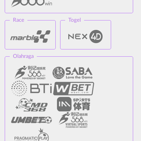
Race
Togel
Olahraga