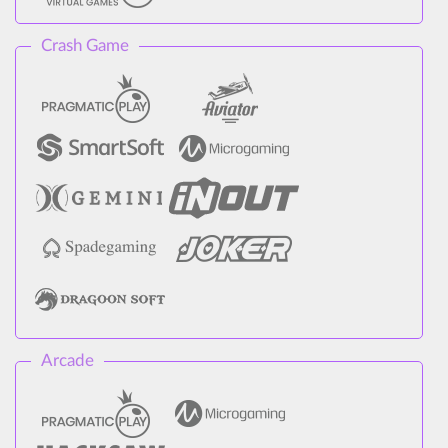
Crash Game
Arcade