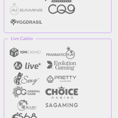
Live Casino