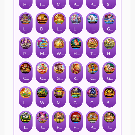
Hallo Win Party
Legacy of Ramakien
Mister Cashmore
Prosperity Gods
Pirates Gold Rush
Sexy Vegas
Lucky Feng Shui
Da Fu Xiao Fu
Lucky Koi Exclusive
Love Idol
Iceland SA
Galaxy Guardian
Poker Maxways
Magical Lamp
Wow Prosperity
Ho Yeah Monkey
Three Lucky Stars
Hugon Quest
Cai Shen 888
Candy Pop
Gold West
Royal Paws Maxways
Crazy Bomber
Great Stars
Lucky Snake Wheel
Wong Choy
Mega 7
Gemstone Rush
Gold Panther
5 Fortune SA
Triple Panda
Jokers Treasure Exclusive
Fury Max Lucky Road
FaFaFa2
Panda Opera
Jungle King