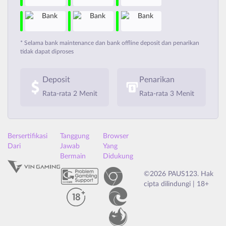
* Selama bank maintenance dan bank offline deposit dan penarikan
tidak dapat diproses
Deposit
Penarikan
Rata-rata 2 Menit
Rata-rata 3 Menit
Bersertifikasi
Tanggung
Browser
Dari
Jawab
Yang
Bermain
Didukung
©2026 PAUS123. Hak
cipta dilindungi | 18+