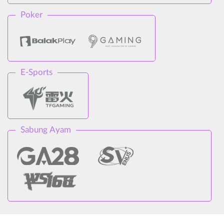
Poker
E-Sports
Sabung Ayam