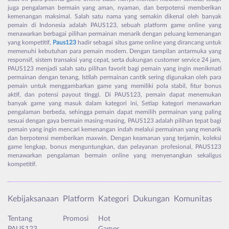
juga pengalaman bermain yang aman, nyaman, dan berpotensi memberikan
kemenangan maksimal. Salah satu nama yang semakin dikenal oleh banyak
pemain di Indonesia adalah PAUS123, sebuah platform game online yang
menawarkan berbagai pilihan permainan menarik dengan peluang kemenangan
yang kompetitif,
Paus123
hadir sebagai situs game online yang dirancang untuk
memenuhi kebutuhan para pemain modern. Dengan tampilan antarmuka yang
responsif, sistem transaksi yang cepat, serta dukungan customer service 24 jam,
PAUS123 menjadi salah satu pilihan favorit bagi pemain yang ingin menikmati
permainan dengan tenang, Istilah permainan cantik sering digunakan oleh para
pemain untuk menggambarkan game yang memiliki pola stabil, fitur bonus
aktif, dan potensi payout tinggi. Di PAUS123, pemain dapat menemukan
banyak game yang masuk dalam kategori ini, Setiap kategori menawarkan
pengalaman berbeda, sehingga pemain dapat memilih permainan yang paling
sesuai dengan gaya bermain masing-masing, PAUS123 adalah pilihan tepat bagi
pemain yang ingin mencari kemenangan indah melalui permainan yang menarik
dan berpotensi memberikan maxwin. Dengan keamanan yang terjamin, koleksi
game lengkap, bonus menguntungkan, dan pelayanan profesional, PAUS123
menawarkan pengalaman bermain online yang menyenangkan sekaligus
kompetitif.
Kebijaksanaan
Platform
Kategori
Dukungan
Komunitas
Tentang
Promosi
Hot