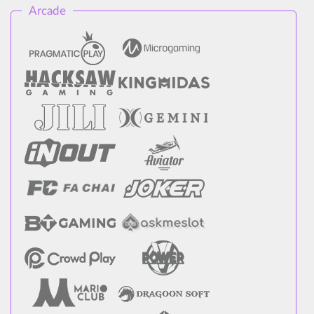
Arcade