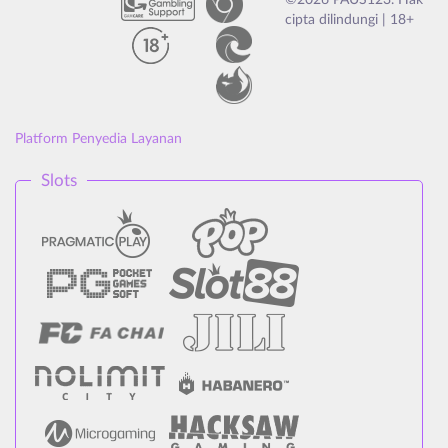
cipta dilindungi | 18+
Platform Penyedia Layanan
Slots