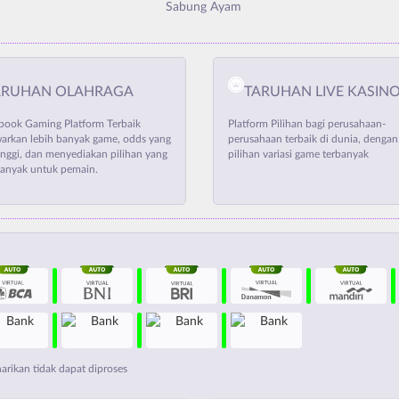
Sabung Ayam
ARUHAN OLAHRAGA
TARUHAN LIVE KASIN
book Gaming Platform Terbaik
Platform Pilihan bagi perusahaan-
rkan lebih banyak game, odds yang
perusahaan terbaik di dunia, dengan
tinggi, dan menyediakan pilihan yang
pilihan variasi game terbanyak
banyak untuk pemain.
arikan tidak dapat diproses