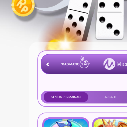
SEMUA PERMAINAN
ARCADE