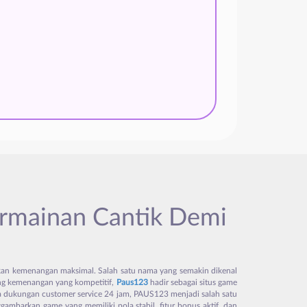
rmainan Cantik Demi
ikan kemenangan maksimal. Salah satu nama yang semakin dikenal
ng kemenangan yang kompetitif,
Paus123
hadir sebagai situs game
a dukungan customer service 24 jam, PAUS123 menjadi salah satu
ambarkan game yang memiliki pola stabil, fitur bonus aktif, dan