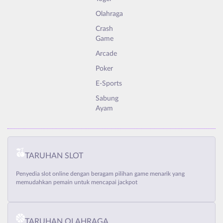
Olahraga
Crash
Game
Arcade
Poker
E-Sports
Sabung
Ayam
TARUHAN SLOT
Penyedia slot online dengan beragam pilihan game menarik yang
memudahkan pemain untuk mencapai jackpot
TARUHAN OLAHRAGA