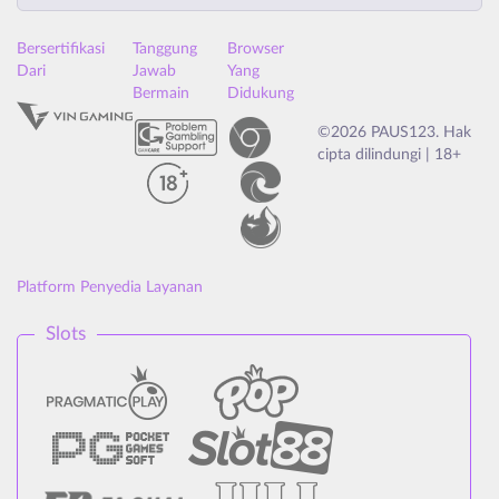
Bersertifikasi
Tanggung
Browser
Dari
Jawab
Yang
Bermain
Didukung
©2026 PAUS123. Hak
cipta dilindungi | 18+
Platform Penyedia Layanan
Slots