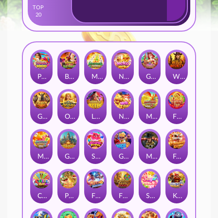
TOP
20
PINATA 1000
BANDITO RETURNS
MAHJONG 5 DRAGONS
NEKO X NEKO
GOLDEN ISLAND
WILD BOUNTY
GOLDEN RHINO
OLYMPUS APOLLO
LEGACY OF AZTEC
NEKO TITAN
MAHJONG WAYS 3+
FORTUNE TRIO
MAHJONG WAYS 3
GEMS MINER
SUGAR FRENZY
GOVERNMENT DISCO 2
MEGA ACE
Fortune Lion
Color Bingo
PICHU PICHU
FIERY BOXING
FORTUNE GEMS 2000
SUGAR HIGH5
KING'S REALM