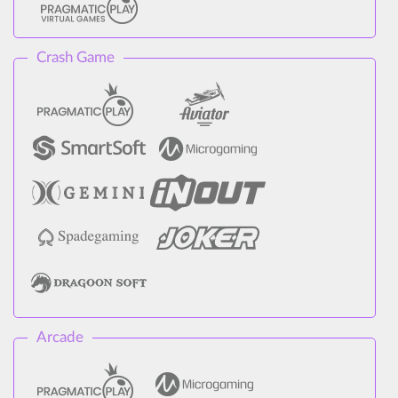
Crash Game
Arcade