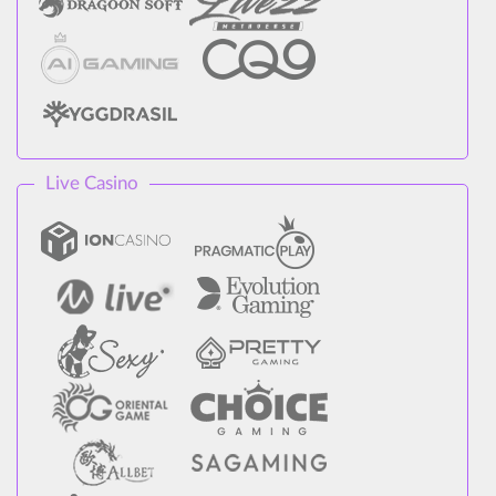
Live Casino