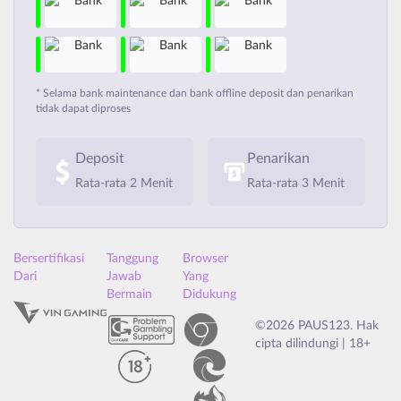
* Selama bank maintenance dan bank offline deposit dan penarikan
tidak dapat diproses
Deposit
Penarikan
Rata-rata 2 Menit
Rata-rata 3 Menit
Bersertifikasi
Tanggung
Browser
Dari
Jawab
Yang
Bermain
Didukung
©2026 PAUS123. Hak
cipta dilindungi | 18+