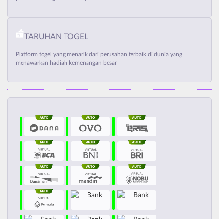
TARUHAN TOGEL
Platform togel yang menarik dari perusahan terbaik di dunia yang
menawarkan hadiah kemenangan besar