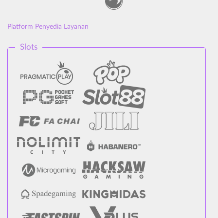
Platform Penyedia Layanan
Slots