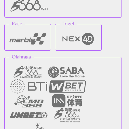
Race
Togel
Olahraga