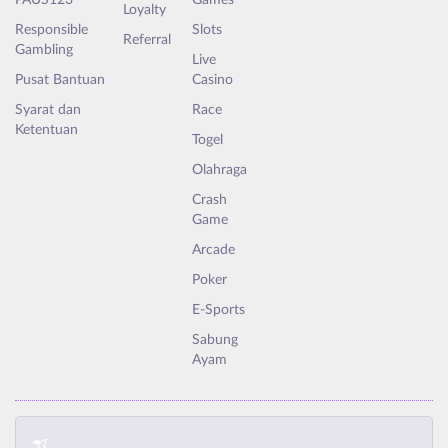
PAUS123
Games
Loyalty
Responsible
Slots
Referral
Gambling
Live
Pusat Bantuan
Casino
Syarat dan
Race
Ketentuan
Togel
Olahraga
Crash
Game
Arcade
Poker
E-Sports
Sabung
Ayam