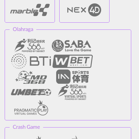
Olahraga
Crash Game