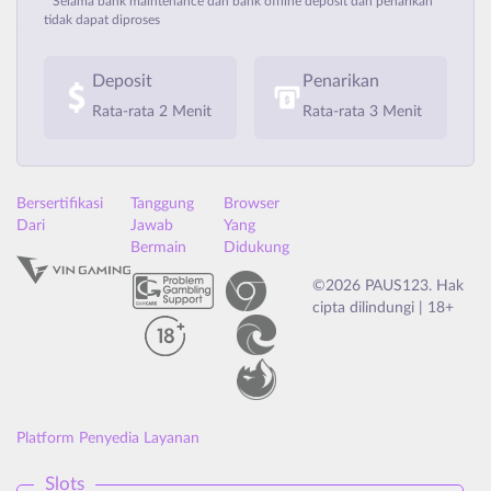
* Selama bank maintenance dan bank offline deposit dan penarikan
tidak dapat diproses
Deposit
Penarikan
Rata-rata 2 Menit
Rata-rata 3 Menit
Bersertifikasi
Tanggung
Browser
Dari
Jawab
Yang
Bermain
Didukung
©2026 PAUS123. Hak
cipta dilindungi | 18+
Platform Penyedia Layanan
Slots