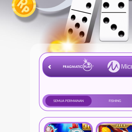
SEMUA PERMAINAN
FISHING