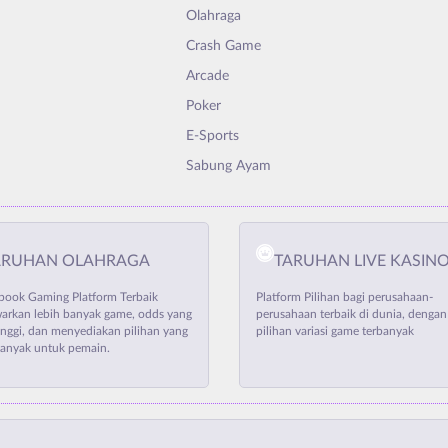
Olahraga
Crash Game
Arcade
Poker
E-Sports
Sabung Ayam
ARUHAN OLAHRAGA
TARUHAN LIVE KASIN
book Gaming Platform Terbaik
Platform Pilihan bagi perusahaan-
rkan lebih banyak game, odds yang
perusahaan terbaik di dunia, dengan
tinggi, dan menyediakan pilihan yang
pilihan variasi game terbanyak
banyak untuk pemain.