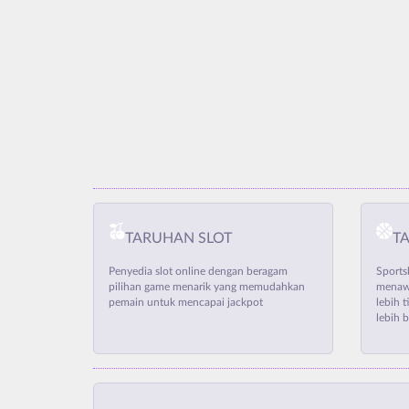
TARUHAN SLOT
T
Penyedia slot online dengan beragam
Sports
pilihan game menarik yang memudahkan
menawa
pemain untuk mencapai jackpot
lebih 
lebih 