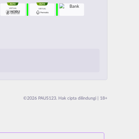
©2026 PAUS123. Hak cipta dilindungi | 18+