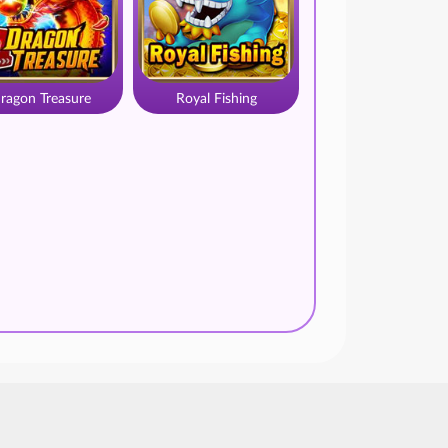
ragon Treasure
Royal Fishing