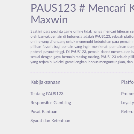
PAUS123 # Mencari K
Maxwin
Saat ini para pecinta game online tidak hanya mencari hiburan
oleh banyak pemain di Indonesia adalah PAUS123, sebuah platf
online yang dirancang untuk memenuhi kebutuhan para pemain mo
pilihan favorit bagi pemain yang ingin menikmati permainan den
potensi payout tinggi. Di PAUS123, pemain dapat menemukan ba
sesuai dengan gaya bermain masing-masing, PAUS123 adalah pil
yang terjamin, koleksi game lengkap, bonus menguntungkan, dan
Kebijaksanaan
Platf
Tentang PAUS123
Promos
Responsible Gambling
Loyalty
Pusat Bantuan
Referra
Syarat dan Ketentuan