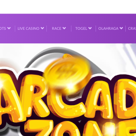
OTS
LIVE CASINO
RACE
TOGEL
OLAHRAGA
CRA