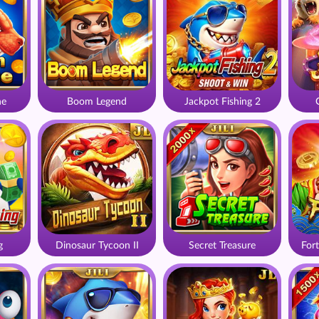
ne
Boom Legend
Jackpot Fishing 2
g
Dinosaur Tycoon II
Secret Treasure
For