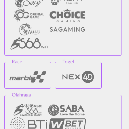
Race
Togel
Olahraga