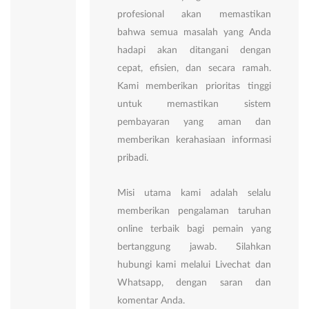
profesional akan memastikan
bahwa semua masalah yang Anda
hadapi akan ditangani dengan
cepat, efisien, dan secara ramah.
Kami memberikan prioritas tinggi
untuk memastikan sistem
pembayaran yang aman dan
memberikan kerahasiaan informasi
pribadi.
Misi utama kami adalah selalu
memberikan pengalaman taruhan
online terbaik bagi pemain yang
bertanggung jawab. Silahkan
hubungi kami melalui Livechat dan
Whatsapp, dengan saran dan
komentar Anda.