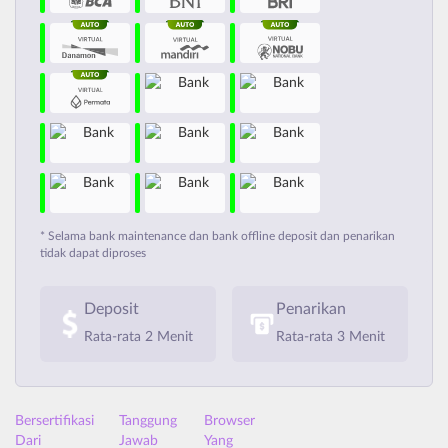
* Selama bank maintenance dan bank offline deposit dan penarikan
tidak dapat diproses
Deposit
Penarikan
Rata-rata 2 Menit
Rata-rata 3 Menit
Bersertifikasi
Tanggung
Browser
Dari
Jawab
Yang