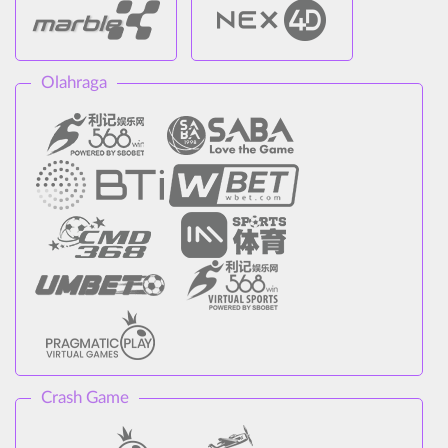
Olahraga
Crash Game