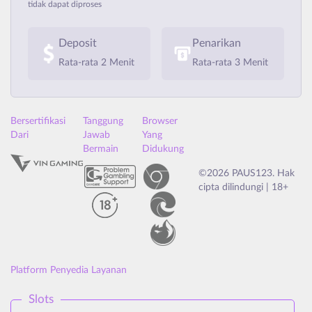
tidak dapat diproses
Deposit
Penarikan
Rata-rata 2 Menit
Rata-rata 3 Menit
Bersertifikasi
Tanggung
Browser
Dari
Jawab
Yang
Bermain
Didukung
©2026 PAUS123. Hak
cipta dilindungi | 18+
Platform Penyedia Layanan
Slots