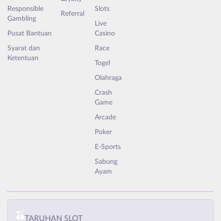
Responsible
Slots
Referral
Gambling
Live
Pusat Bantuan
Casino
Syarat dan
Race
Ketentuan
Togel
Olahraga
Crash
Game
Arcade
Poker
E-Sports
Sabung
Ayam
TARUHAN SLOT