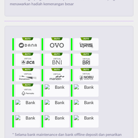
menawarkan hadiah kemenangan besar
* Selama bank maintenance dan bank offline deposit dan penarikan