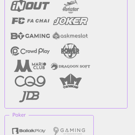
Poker