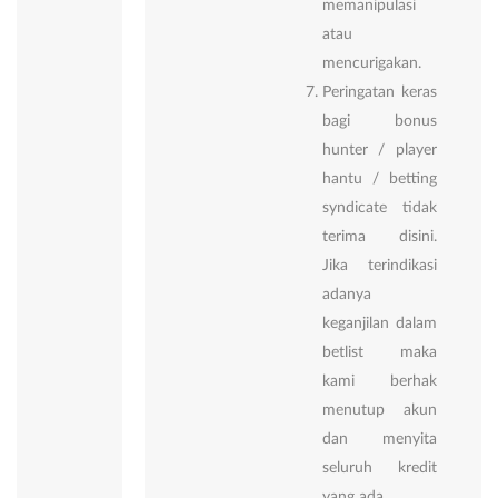
memanipulasi
atau
mencurigakan.
Peringatan keras
bagi bonus
hunter / player
hantu / betting
syndicate tidak
terima disini.
Jika terindikasi
adanya
keganjilan dalam
betlist maka
kami berhak
menutup akun
dan menyita
seluruh kredit
yang ada