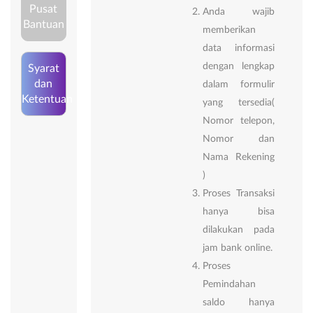
Pusat
Anda wajib
Bantuan
memberikan
data informasi
dengan lengkap
Syarat
dan
dalam formulir
Ketentuan
yang tersedia(
Nomor telepon,
Nomor dan
Nama Rekening
)
Proses Transaksi
hanya bisa
dilakukan pada
jam bank online.
Proses
Pemindahan
saldo hanya