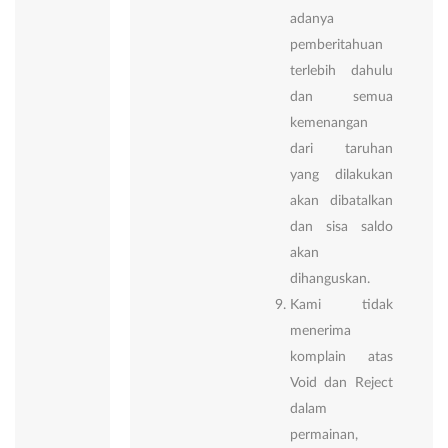
adanya
pemberitahuan
terlebih dahulu
dan semua
kemenangan
dari taruhan
yang dilakukan
akan dibatalkan
dan sisa saldo
akan
dihanguskan.
Kami tidak
menerima
komplain atas
Void dan Reject
dalam
permainan,