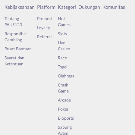
Kebijaksanaan
Platform
Kategori
Dukungan
Komunitas
Tentang
Promosi
Hot
PAUS123
Games
Loyalty
Responsible
Slots
Referral
Gambling
Live
Pusat Bantuan
Casino
Syarat dan
Race
Ketentuan
Togel
Olahraga
Crash
Game
Arcade
Poker
E-Sports
Sabung
Ayam