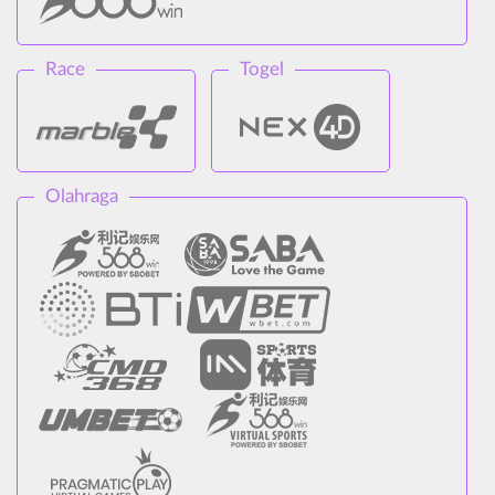
Race
Togel
Olahraga