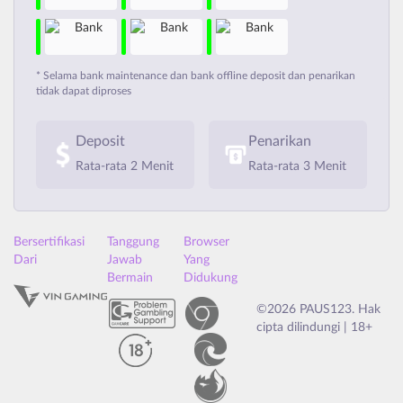
* Selama bank maintenance dan bank offline deposit dan penarikan
tidak dapat diproses
Deposit
Penarikan
Rata-rata 2 Menit
Rata-rata 3 Menit
Bersertifikasi
Tanggung
Browser
Dari
Jawab
Yang
Bermain
Didukung
©2026 PAUS123. Hak
cipta dilindungi | 18+