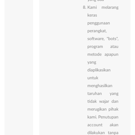
Kami melarang
keras
penggunaan
perangkat,
software, "bots",
program atau
metode apapun
yang
diaplikasikan
untuk
menghasilkan
taruhan yang
tidak wajar dan
merugikan pihak
kami. Penutupan
account akan
dilakukan tanpa