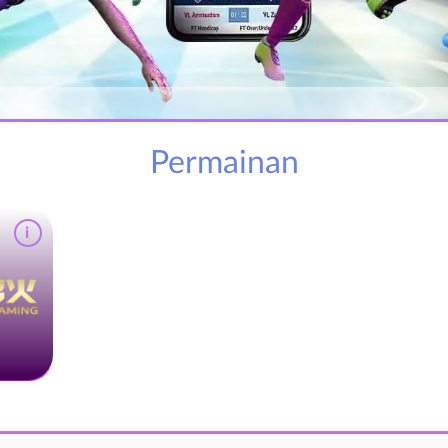
Permainan
i