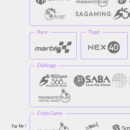
Race
Togel
Olahraga
Crash Game
Tap Me !