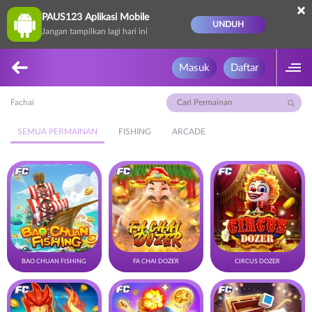
×
PAUS123 Aplikasi Mobile
UNDUH
Jangan tampilkan lagi hari ini
Masuk
Daftar
Fachai
SEMUA PERMAINAN
FISHING
ARCADE
BAO CHUAN FISHING
FA CHAI DOZER
CIRCUS DOZER