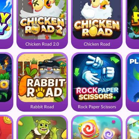
Chicken Road 2.0
Chicken Road
Rabbit Road
Rock Paper Scissors