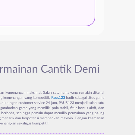
rmainan Cantik Demi
ikan kemenangan maksimal. Salah satu nama yang semakin dikenal
ng kemenangan yang kompetitif,
Paus123
hadir sebagai situs game
a dukungan customer service 24 jam, PAUS123 menjadi salah satu
ambarkan game yang memiliki pola stabil, fitur bonus aktif, dan
 berbeda, sehingga pemain dapat memilih permainan yang paling
ang menarik dan berpotensi memberikan maxwin. Dengan keamanan
nangkan sekaligus kompetitif.