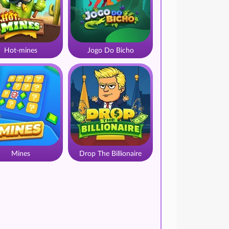
Hot-mines
Jogo Do Bicho
Mines
Drop The Billionaire