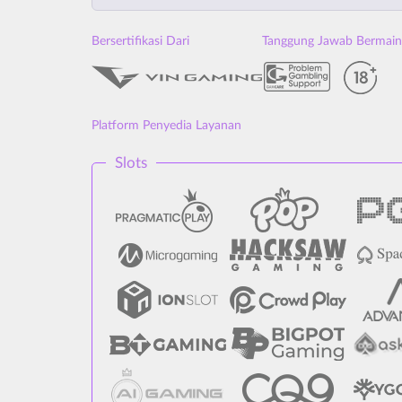
Bersertifikasi Dari
Tanggung Jawab Bermain
Platform Penyedia Layanan
Slots