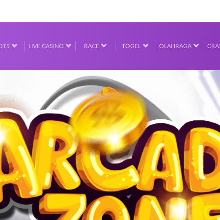
OTS
LIVE CASINO
RACE
TOGEL
OLAHRAGA
CRA