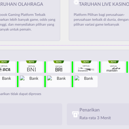
ARUHAN OLAHRAGA
TARUHAN LIVE KASIN
book Gaming Platform Terbaik
Platform Pilihan bagi perusahaan-
rkan lebih banyak game, odds yang
perusahaan terbaik di dunia, dengan
tinggi, dan menyediakan pilihan yang
pilihan variasi game terbanyak
banyak untuk pemain.
arikan tidak dapat diproses
Penarikan
Rata-rata 3 Menit