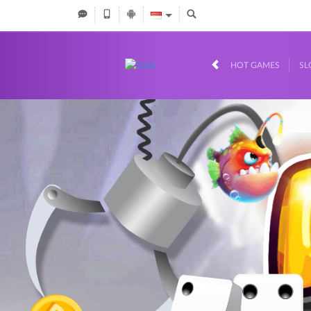
HOT GAMES
SL