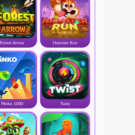
Forest Arrow
Hamster Run
Plinko 1000
Twist