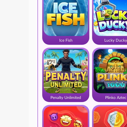
Ice Fish
Lucky Ducky
Penalty Unlimited
Plinko Aztec