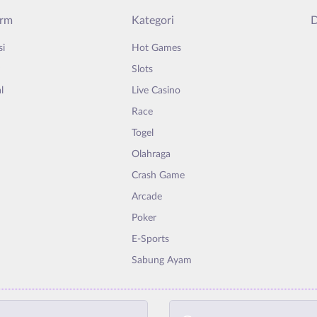
orm
Kategori
D
i
Hot Games
Slots
l
Live Casino
Race
Togel
Olahraga
Crash Game
Arcade
Poker
E-Sports
Sabung Ayam