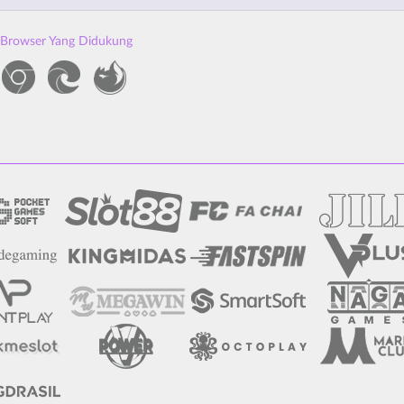
Browser Yang Didukung