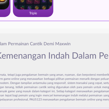
Triple
lam Permainan Cantik Demi Maxwin
emenangan Indah Dalam Pe
 semata, tetapi juga pengalaman bermain yang aman, nyaman, dan berpotensi member
orm game online yang menawarkan berbagai pilihan permainan menarik dengan pelua
dern. Dengan tampilan antarmuka yang responsif, sistem transaksi yang cepat, sert
gan tenang, Istilah permainan cantik sering digunakan oleh para pemain untuk mengg
nyak game yang masuk dalam kategori ini, Setiap kategori menawarkan pengalaman
ihan tepat bagi pemain yang ingin mencari kemenangan indah melalui permainan y
 pelayanan profesional, PAUS123 menawarkan pengalaman bermain online yang menye