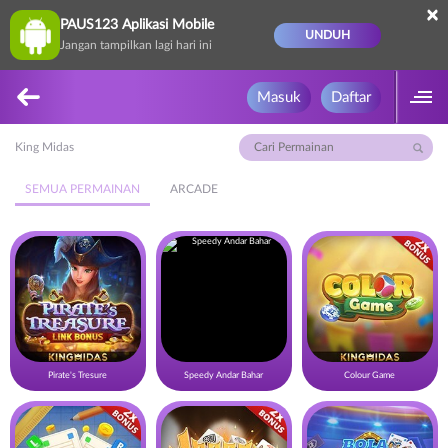
×
PAUS123 Aplikasi Mobile
UNDUH
Jangan tampilkan lagi hari ini
Masuk
Daftar
King Midas
SEMUA PERMAINAN
ARCADE
Pirate's Tresure
Speedy Andar Bahar
Colour Game