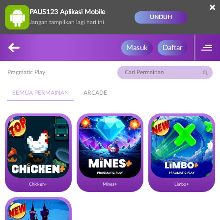
×
PAUS123 Aplikasi Mobile
UNDUH
Jangan tampilkan lagi hari ini
Masuk
Daftar
Pragmatic Play
SEMUA PERMAINAN
ARCADE
Chicken+
Mines+
Limbo+