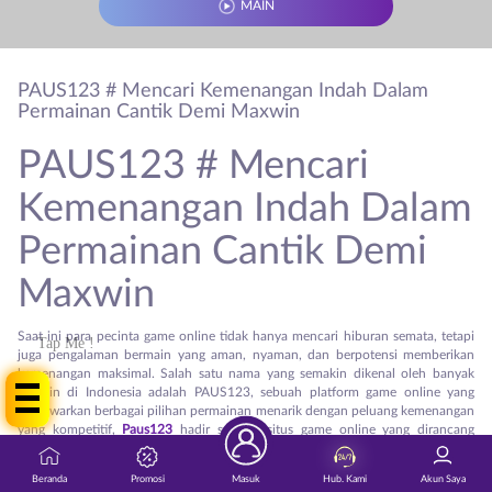
MAIN
PAUS123 # Mencari Kemenangan Indah Dalam
Permainan Cantik Demi Maxwin
PAUS123 # Mencari
Kemenangan Indah Dalam
Permainan Cantik Demi
Maxwin
Saat ini para pecinta game online tidak hanya mencari hiburan semata, tetapi
Tap Me !
juga pengalaman bermain yang aman, nyaman, dan berpotensi memberikan
kemenangan maksimal. Salah satu nama yang semakin dikenal oleh banyak
pemain di Indonesia adalah PAUS123, sebuah platform game online yang
menawarkan berbagai pilihan permainan menarik dengan peluang kemenangan
yang kompetitif,
Paus123
hadir sebagai situs game online yang dirancang
untuk memenuhi kebutuhan para pemain modern. Dengan tampilan
antarmuka yang responsif, sistem transaksi yang cepat, serta dukungan
Beranda
Promosi
Masuk
Hub. Kami
Akun Saya
customer service 24 jam, PAUS123 menjadi salah satu pilihan favorit bagi