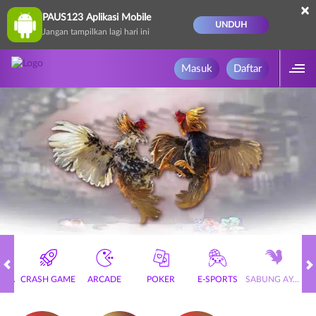
×
PAUS123 Aplikasi Mobile
UNDUH
Jangan tampilkan lagi hari ini
Masuk
Daftar
AGA
CRASH GAME
ARCADE
POKER
E-SPORTS
SABUNG AYAM