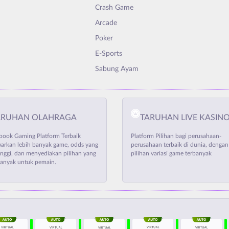
Crash Game
Arcade
Poker
E-Sports
Sabung Ayam
ARUHAN OLAHRAGA
TARUHAN LIVE KASIN
book Gaming Platform Terbaik
Platform Pilihan bagi perusahaan-
rkan lebih banyak game, odds yang
perusahaan terbaik di dunia, dengan
tinggi, dan menyediakan pilihan yang
pilihan variasi game terbanyak
banyak untuk pemain.