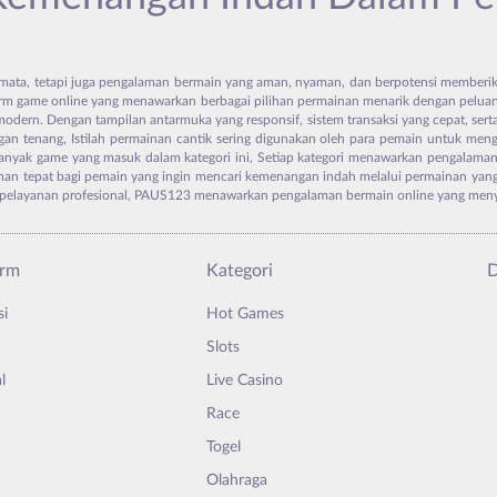
 semata, tetapi juga pengalaman bermain yang aman, nyaman, dan berpotensi member
orm game online yang menawarkan berbagai pilihan permainan menarik dengan pelua
dern. Dengan tampilan antarmuka yang responsif, sistem transaksi yang cepat, sert
gan tenang, Istilah permainan cantik sering digunakan oleh para pemain untuk mengg
nyak game yang masuk dalam kategori ini, Setiap kategori menawarkan pengalaman
ihan tepat bagi pemain yang ingin mencari kemenangan indah melalui permainan y
 pelayanan profesional, PAUS123 menawarkan pengalaman bermain online yang menye
orm
Kategori
D
i
Hot Games
Slots
l
Live Casino
Race
Togel
Olahraga