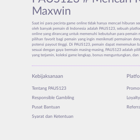
Maxwin
Saat ini para pecinta game online tidak hanya mencari hiburan
oleh banyak pemain di Indonesia adalah PAUS123, sebuah platf
online yang dirancang untuk memenuhi kebutuhan para pemain mo
pilihan favorit bagi pemain yang ingin menikmati permainan den
potensi payout tinggi. Di PAUS123, pemain dapat menemukan ba
sesuai dengan gaya bermain masing-masing, PAUS123 adalah pil
yang terjamin, koleksi game lengkap, bonus menguntungkan, dan
Kebijaksanaan
Platf
Tentang PAUS123
Promos
Responsible Gambling
Loyalty
Pusat Bantuan
Referra
Syarat dan Ketentuan