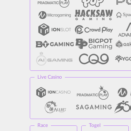
Live Casino
Race
Togel