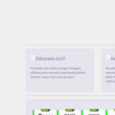
TARUHAN SLOT
T
Penyedia slot online dengan beragam
Sports
pilihan game menarik yang memudahkan
menawa
pemain untuk mencapai jackpot
lebih 
lebih 