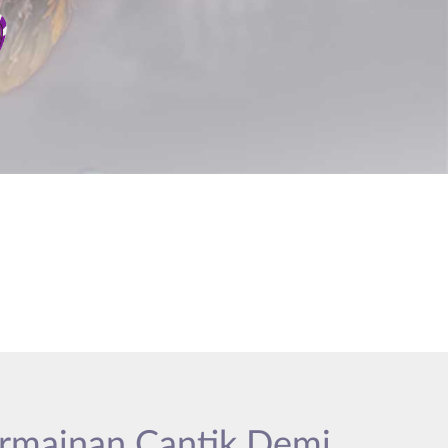
rmainan Cantik Demi