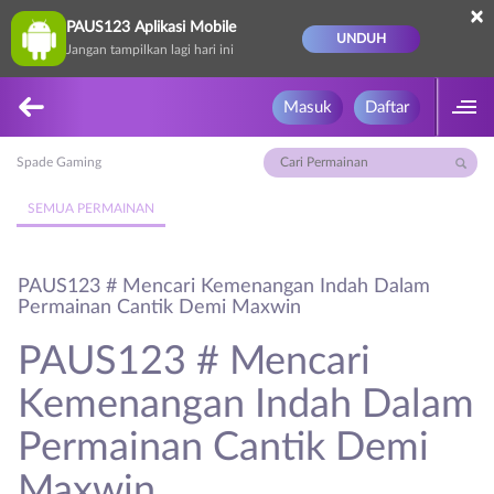
×
PAUS123 Aplikasi Mobile
UNDUH
Jangan tampilkan lagi hari ini
Masuk
Daftar
Spade Gaming
SEMUA PERMAINAN
PAUS123 # Mencari Kemenangan Indah Dalam
Permainan Cantik Demi Maxwin
PAUS123 # Mencari
Kemenangan Indah Dalam
Permainan Cantik Demi
Maxwin