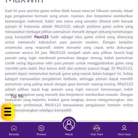
Saat ini para pecinta game online tidak hanya mencari hiburan semata, tetapi
juga pengalaman bermain yang aman, nyaman, dan berpotensi memberikan
kemenangan maksimal. Salah satu nama yang semakin dikenal oleh banyak
pemain di Indonesia adalah PAUS123, sebuah platform game online yang
menawarkan berbagai pilihan permainan menarik dengan peluang kemenangan
yang kompetitif,
Paus123
hadir sebagai situs game online yang dirancang
untuk memenuhi kebutuhan para pemain modern. Dengan tampilan
antarmuka yang responsif, sistem transaksi yang cepat, serta dukungan
customer service 24 jam, PAUS123 menjadi salah satu pilihan favorit bagi
pemain yang ingin menikmati permainan dengan tenang, Istilah permainan
cantik sering digunakan oleh para pemain untuk menggambarkan game yang
memiliki pola stabil, fitur bonus aktif, dan potensi payout tinggi. Di PAUS123,
pemain dapat menemukan banyak game yang masuk dalam kategori ini, Setiap
kategori menawarkan pengalaman berbeda, sehingga pemain dapat memilih
permainan yang paling sesuai dengan gaya bermain masing-masing, PAUS123
adalah pilihan tepat bagi pemain yang ingin mencari kemenangan indah
melalui permainan yang menarik dan berpotensi memberikan maxwin. Dengan
Tap Me !
keamanan yang terjamin, koleksi game lengkap, bonus menguntungkan, dan
pelayanan profesional, PAUS123 menawarkan pengalaman bermain online
yang menyenangkan sekaligus kompetitif.
Kebijaksanaan
Platform
Beranda
Promosi
Masuk
Hub. Kami
Akun Saya