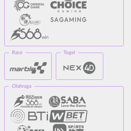
Race
Togel
Olahraga