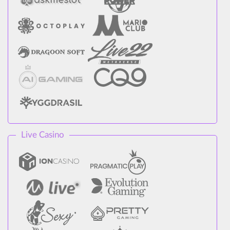
Live Casino