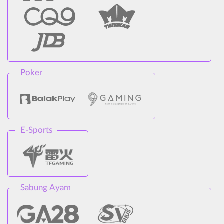
Poker
E-Sports
Sabung Ayam