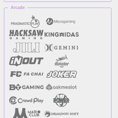
Arcade