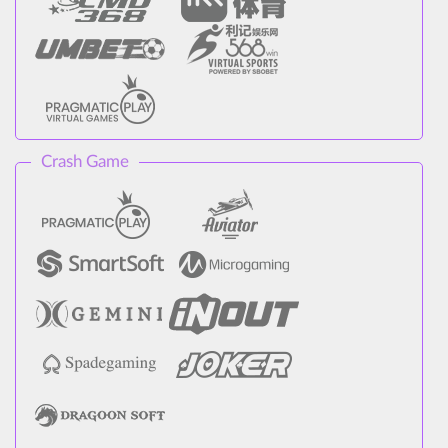
Crash Game