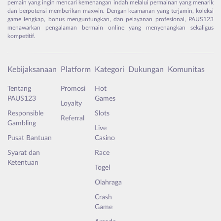
pemain yang ingin mencari kemenangan indah melalui permainan yang menarik
dan berpotensi memberikan maxwin. Dengan keamanan yang terjamin, koleksi
game lengkap, bonus menguntungkan, dan pelayanan profesional, PAUS123
menawarkan pengalaman bermain online yang menyenangkan sekaligus
kompetitif.
Kebijaksanaan
Platform
Kategori
Dukungan
Komunitas
Tentang
Promosi
Hot
PAUS123
Games
Loyalty
Responsible
Slots
Referral
Gambling
Live
Pusat Bantuan
Casino
Syarat dan
Race
Ketentuan
Togel
Olahraga
Crash
Game