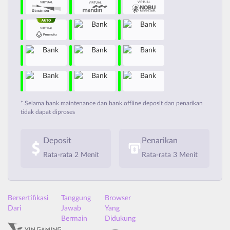
* Selama bank maintenance dan bank offline deposit dan penarikan
tidak dapat diproses
Deposit
Penarikan
Rata-rata 2 Menit
Rata-rata 3 Menit
Bersertifikasi
Tanggung
Browser
Dari
Jawab
Yang
Bermain
Didukung