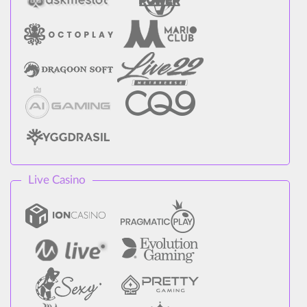
Live Casino