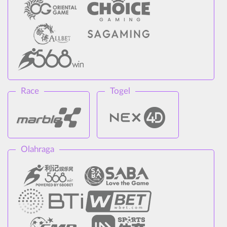
Race
Togel
Olahraga