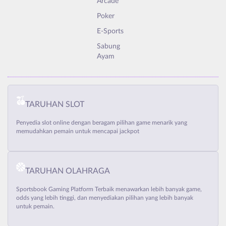
Arcade
Poker
E-Sports
Sabung
Ayam
TARUHAN SLOT
Penyedia slot online dengan beragam pilihan game menarik yang
memudahkan pemain untuk mencapai jackpot
TARUHAN OLAHRAGA
Sportsbook Gaming Platform Terbaik menawarkan lebih banyak game,
odds yang lebih tinggi, dan menyediakan pilihan yang lebih banyak
untuk pemain.