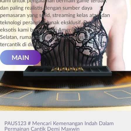
kami untuk pengalaman bermain game terbaik
dan paling realistis dengan sumber daya
pemasaran yang solid, streaming kelas atas, dan
teknologi perangkat lunak eksklusif. Dealer
eksotis kami berasal dari Amerika Utara dan
Selatan, rumah bagi wanita terpanas dan
tercantik di dunia.
MAIN
PAUS123 # Mencari Kemenangan Indah Dalam
Permainan Cantik Demi Maxwin