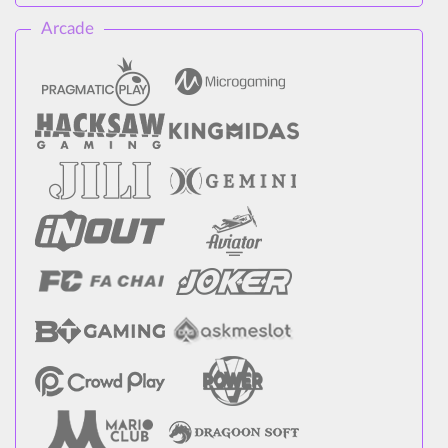
Arcade