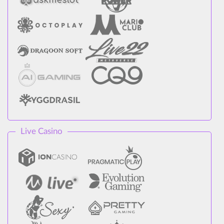
Live Casino