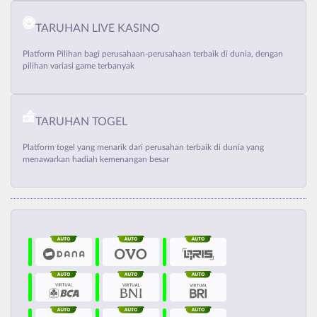
TARUHAN LIVE KASINO
Platform Pilihan bagi perusahaan-perusahaan terbaik di dunia, dengan
pilihan variasi game terbanyak
TARUHAN TOGEL
Platform togel yang menarik dari perusahan terbaik di dunia yang
menawarkan hadiah kemenangan besar