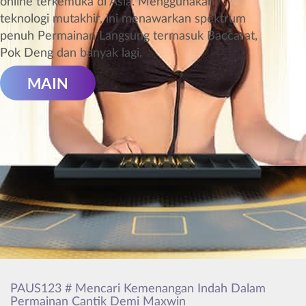
online terkemuka di Asia. Menggunakan
teknologi mutakhir, ini menawarkan spektrum
penuh Permainan Langsung termasuk Baccarat,
Pok Deng dan banyak lagi.
MAIN
PAUS123 # Mencari Kemenangan Indah Dalam
Permainan Cantik Demi Maxwin