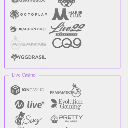
Live Casino