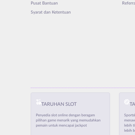
Pusat Bantuan
Referra
Syarat dan Ketentuan
TARUHAN SLOT
T
Penyedia slot online dengan beragam
Sports
pilihan game menarik yang memudahkan
menawa
pemain untuk mencapai jackpot
lebih 
lebih 