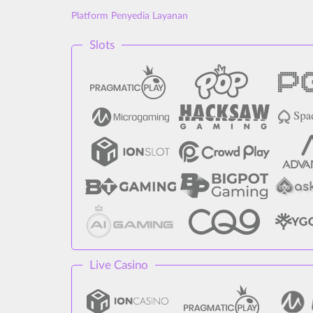
Platform Penyedia Layanan
Slots
Live Casino