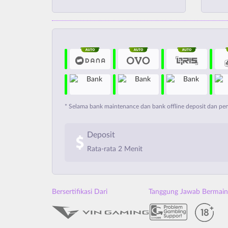
* Selama bank maintenance dan bank offline deposit dan pen
Deposit
Rata-rata 2 Menit
Bersertifikasi Dari
Tanggung Jawab Bermain