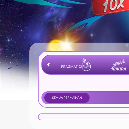
SEMUA PERMAINAN