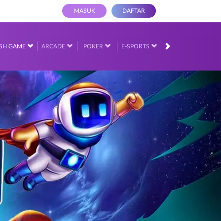
MASUK
DAFTAR
SH GAME
ARCADE
POKER
E-SPORTS
SABUNG AYAM