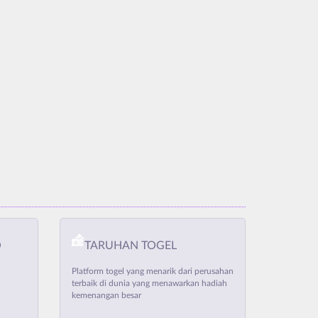
O
TARUHAN TOGEL
Platform togel yang menarik dari perusahan
terbaik di dunia yang menawarkan hadiah
kemenangan besar