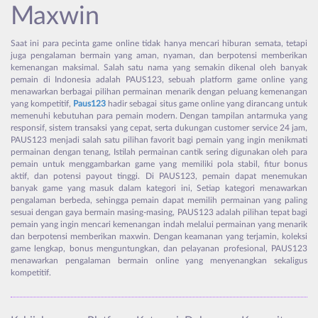
Maxwin
Saat ini para pecinta game online tidak hanya mencari hiburan semata, tetapi
juga pengalaman bermain yang aman, nyaman, dan berpotensi memberikan
kemenangan maksimal. Salah satu nama yang semakin dikenal oleh banyak
pemain di Indonesia adalah PAUS123, sebuah platform game online yang
menawarkan berbagai pilihan permainan menarik dengan peluang kemenangan
yang kompetitif,
Paus123
hadir sebagai situs game online yang dirancang untuk
memenuhi kebutuhan para pemain modern. Dengan tampilan antarmuka yang
responsif, sistem transaksi yang cepat, serta dukungan customer service 24 jam,
PAUS123 menjadi salah satu pilihan favorit bagi pemain yang ingin menikmati
permainan dengan tenang, Istilah permainan cantik sering digunakan oleh para
pemain untuk menggambarkan game yang memiliki pola stabil, fitur bonus
aktif, dan potensi payout tinggi. Di PAUS123, pemain dapat menemukan
banyak game yang masuk dalam kategori ini, Setiap kategori menawarkan
pengalaman berbeda, sehingga pemain dapat memilih permainan yang paling
sesuai dengan gaya bermain masing-masing, PAUS123 adalah pilihan tepat bagi
pemain yang ingin mencari kemenangan indah melalui permainan yang menarik
dan berpotensi memberikan maxwin. Dengan keamanan yang terjamin, koleksi
game lengkap, bonus menguntungkan, dan pelayanan profesional, PAUS123
menawarkan pengalaman bermain online yang menyenangkan sekaligus
kompetitif.