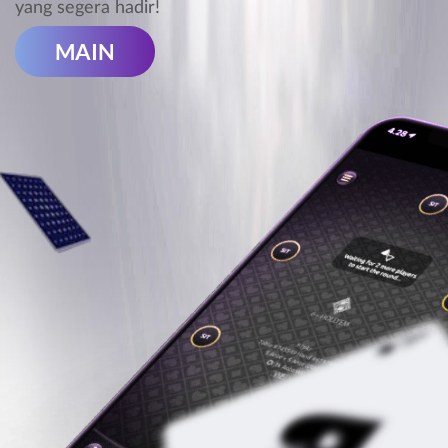
yang segera hadir!
MAIN