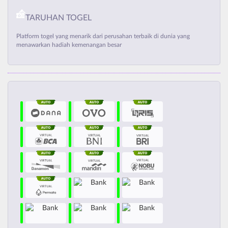
TARUHAN TOGEL
Platform togel yang menarik dari perusahan terbaik di dunia yang
menawarkan hadiah kemenangan besar