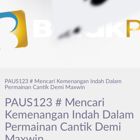
PAUS123 # Mencari Kemenangan Indah Dalam
Permainan Cantik Demi Maxwin
PAUS123 # Mencari
Kemenangan Indah Dalam
Permainan Cantik Demi
Maxwin