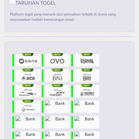
TARUHAN TOGEL
Platform togel yang menarik dari perusahan terbaik di dunia yang
menawarkan hadiah kemenangan besar