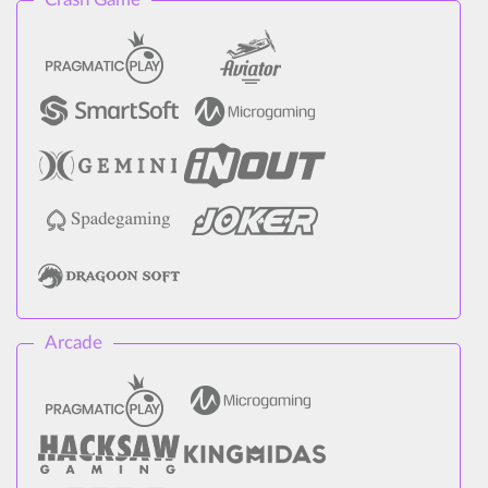
Arcade