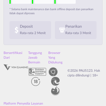
* Selama bank maintenance dan bank offline deposit dan penarikan
tidak dapat diproses
Deposit
Penarikan
Rata-rata 2 Menit
Rata-rata 3 Menit
Bersertifikasi
Tanggung
Browser
Dari
Jawab
Yang
Bermain
Didukung
©2026 PAUS123. Hak
cipta dilindungi | 18+
Platform Penyedia Layanan