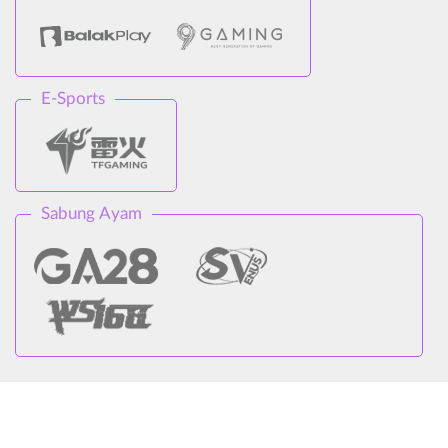
E-Sports
Sabung Ayam