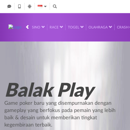
SLOTS
LIVE CASINO
RACE
TOGEL
OLAHRAGA
CRASH
Balak Play
Game poker baru yang disempurnakan dengan
gameplay yang berfokus pada pemain yang lebih
baik & desain untuk memberikan tingkat
kegembiraan terbaik.