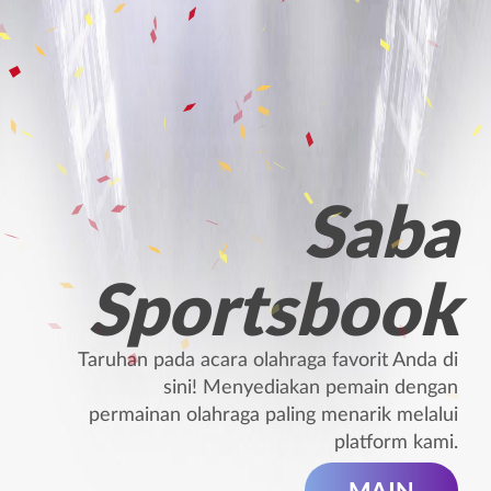
Saba
Sportsbook
Taruhan pada acara olahraga favorit Anda di
sini! Menyediakan pemain dengan
permainan olahraga paling menarik melalui
platform kami.
MAIN