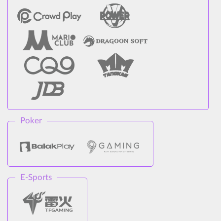
Poker
E-Sports