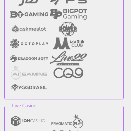
Live Casino