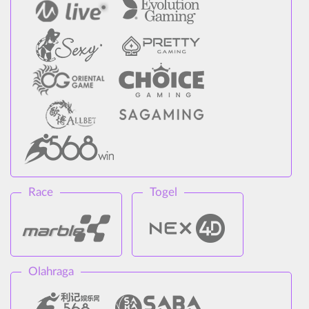
Race
Togel
Olahraga