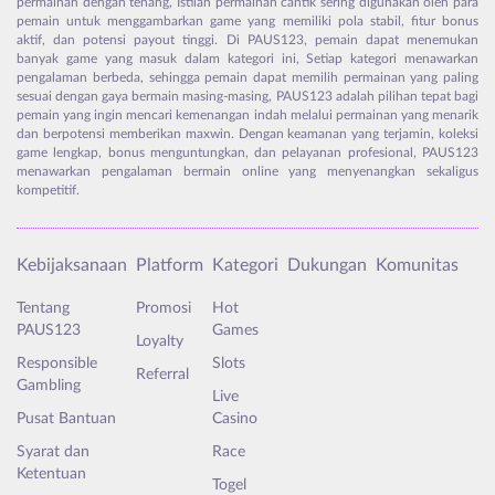
permainan dengan tenang, Istilah permainan cantik sering digunakan oleh para
pemain untuk menggambarkan game yang memiliki pola stabil, fitur bonus
aktif, dan potensi payout tinggi. Di PAUS123, pemain dapat menemukan
banyak game yang masuk dalam kategori ini, Setiap kategori menawarkan
pengalaman berbeda, sehingga pemain dapat memilih permainan yang paling
sesuai dengan gaya bermain masing-masing, PAUS123 adalah pilihan tepat bagi
pemain yang ingin mencari kemenangan indah melalui permainan yang menarik
dan berpotensi memberikan maxwin. Dengan keamanan yang terjamin, koleksi
game lengkap, bonus menguntungkan, dan pelayanan profesional, PAUS123
menawarkan pengalaman bermain online yang menyenangkan sekaligus
kompetitif.
Kebijaksanaan
Platform
Kategori
Dukungan
Komunitas
Tentang
Promosi
Hot
PAUS123
Games
Loyalty
Responsible
Slots
Referral
Gambling
Live
Pusat Bantuan
Casino
Syarat dan
Race
Ketentuan
Togel