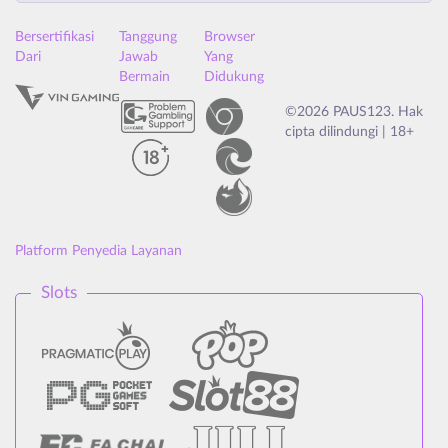
Bersertifikasi
Tanggung
Browser
Dari
Jawab
Yang
Bermain
Didukung
©2026 PAUS123. Hak
cipta dilindungi | 18+
Platform Penyedia Layanan
Slots