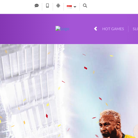
HOT GAMES
SL