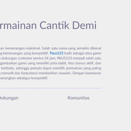
rmainan Cantik Demi
ikan kemenangan maksimal. Salah satu nama yang semakin dikenal
ng kemenangan yang kompetitif,
Paus123
hadir sebagai situs game
a dukungan customer service 24 jam, PAUS123 menjadi salah satu
ambarkan game yang memiliki pola stabil, fitur bonus aktif, dan
 berbeda, sehingga pemain dapat memilih permainan yang paling
ang menarik dan berpotensi memberikan maxwin. Dengan keamanan
nangkan sekaligus kompetitif.
ukungan
Komunitas