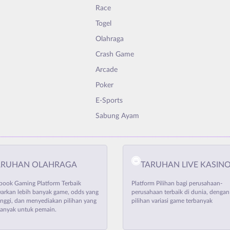
Race
Togel
Olahraga
Crash Game
Arcade
Poker
E-Sports
Sabung Ayam
ARUHAN OLAHRAGA
TARUHAN LIVE KASIN
book Gaming Platform Terbaik
Platform Pilihan bagi perusahaan-
rkan lebih banyak game, odds yang
perusahaan terbaik di dunia, dengan
tinggi, dan menyediakan pilihan yang
pilihan variasi game terbanyak
banyak untuk pemain.