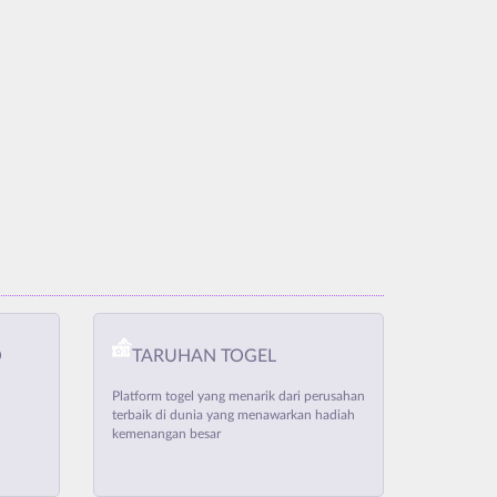
O
TARUHAN TOGEL
Platform togel yang menarik dari perusahan
terbaik di dunia yang menawarkan hadiah
kemenangan besar