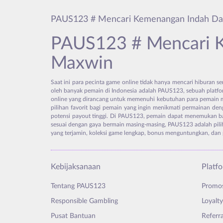
PAUS123 # Mencari Kemenangan Indah Da
PAUS123 # Mencari K
Maxwin
Saat ini para pecinta game online tidak hanya mencari hiburan
oleh banyak pemain di Indonesia adalah PAUS123, sebuah platf
online yang dirancang untuk memenuhi kebutuhan para pemain mo
pilihan favorit bagi pemain yang ingin menikmati permainan den
potensi payout tinggi. Di PAUS123, pemain dapat menemukan ba
sesuai dengan gaya bermain masing-masing, PAUS123 adalah pil
yang terjamin, koleksi game lengkap, bonus menguntungkan, dan
Kebijaksanaan
Platf
Tentang PAUS123
Promos
Responsible Gambling
Loyalty
Pusat Bantuan
Referra