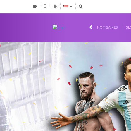
HOT GAMES
SL