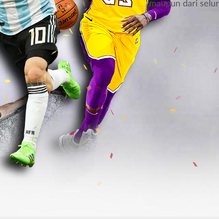
maupun dari selur