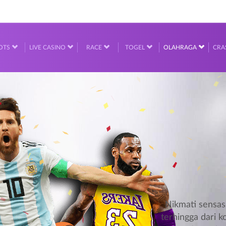
OTS
LIVE CASINO
RACE
TOGEL
OLAHRAGA
CRA
Nikmati sensas
terhingga dari k